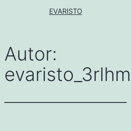
Saltar
EVARISTO
para
o
conteúdo
Autor:
evaristo_3rlh